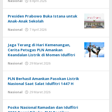
Nasional
8 April 2026
oleh
admin
Presiden Prabowo Buka Istana untuk
Anak-Anak Sekolah
Nasional
7 April 2026
oleh
admin
Jaga Terang di Hari Kemenangan,
Cerita Petugas PLN Amankan
Keandalan Listrik di Momen Idulfitri
Nasional
29 Maret 2026
oleh
admin
PLN Berhasil Amankan Pasokan Listrik
Nasional Saat Salat Idulfitri 1447 H
Nasional
29 Maret 2026
oleh
admin
Posko Nasional Ramadan dan Idulfitri