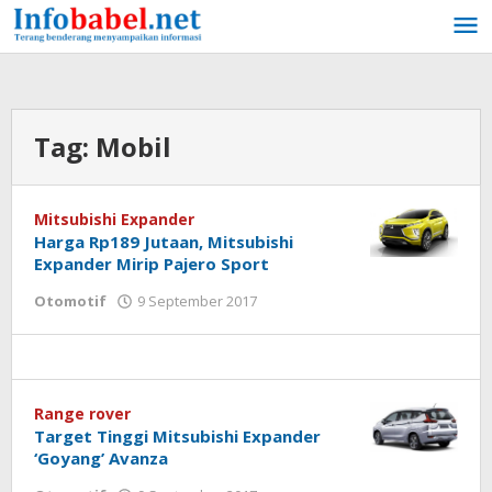
Lewati
ke
konten
Tag:
Mobil
Mitsubishi Expander
Harga Rp189 Jutaan, Mitsubishi
Expander Mirip Pajero Sport
Otomotif
9 September 2017
oleh
admin
Range rover
Target Tinggi Mitsubishi Expander
‘Goyang’ Avanza