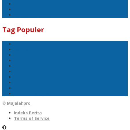
Mobil
Gerakan Bangkit Pendapatan Asli Daerah
Pelaku Ditangkap
Tag Populer
Pangkalpinang
Bangka
Bangka Belitung
DPRD Pangkalpinang
Politik
1 Tewas
Sport
Mobil
Gerakan Bangkit Pendapatan Asli Daerah
Pelaku Ditangkap
© Majalahpro
Indeks Berita
Terms of Service