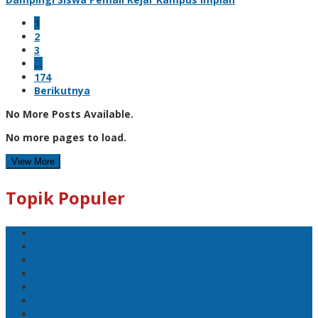
1
2
3
…
174
Berikutnya
No More Posts Available.
No more pages to load.
View More
Topik Populer
Pangkalpinang
Bangka
Bangka Belitung
DPRD Pangkalpinang
Politik
1 Tewas
Sport