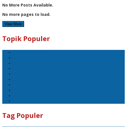
No More Posts Available.
No more pages to load.
View More
Topik Populer
Pangkalpinang
Bangka
Bangka Belitung
DPRD Pangkalpinang
Politik
Mobil
1 Tewas
Sport
Pelaku Ditangkap
Gerakan Bangkit Pendapatan Asli Daerah
Tag Populer