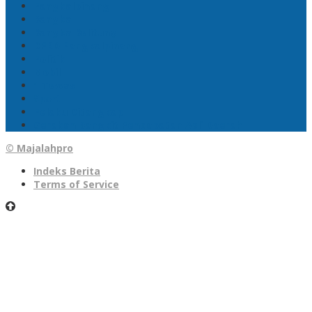
Pangkalpinang
Bangka
Bangka Belitung
DPRD Pangkalpinang
Politik
Mobil
1 Tewas
Sport
Pelaku Ditangkap
Gerakan Bangkit Pendapatan Asli Daerah
© Majalahpro
Indeks Berita
Terms of Service