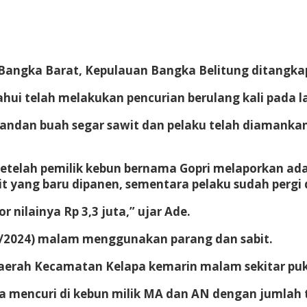
 Bangka Barat, Kepulauan Bangka Belitung ditangkap 
tahui telah melakukan pencurian berulang kali pad
andan buah segar sawit dan pelaku telah diamankan
etelah pemilik kebun bernama Gopri melaporkan ada
t yang baru dipanen, sementara pelaku sudah pergi d
 nilainya Rp 3,3 juta,” ujar Ade.
12/2024) malam menggunakan parang dan sabit.
aerah Kecamatan Kelapa kemarin malam sekitar puku
uga mencuri di kebun milik MA dan AN dengan jumlah