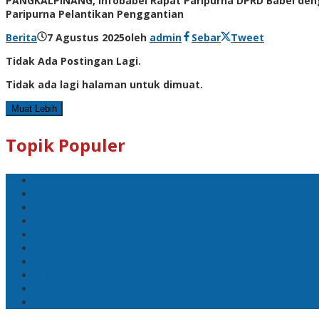
PANGKALPINANG, Infobabel Rapat Paripurna DPRD Babel den
Paripurna Pelantikan Penggantian
Berita
7 Agustus 2025
oleh
admin
Sebar
Tweet
Tidak Ada Postingan Lagi.
Tidak ada lagi halaman untuk dimuat.
Muat Lebih
Topik Populer
Pangkalpinang
Bangka
Bangka Belitung
DPRD Pangkalpinang
Politik
1 Tewas
Sport
Mobil
Pelaku Ditangkap
Gerakan Bangkit Pendapatan Asli Daerah