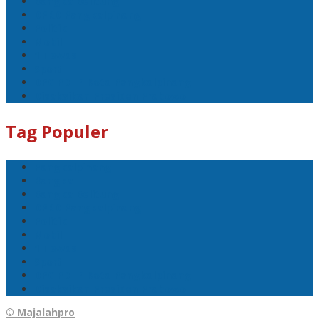
Bangka Belitung
DPRD Pangkalpinang
Politik
Mobil
1 Tewas
Sport
DPC PDI-P Kota Pangkalpinang
Disaksikan Presiden Prabowo
Tag Populer
Pangkalpinang
Bangka
Bangka Belitung
DPRD Pangkalpinang
Politik
Mobil
1 Tewas
Sport
DPC PDI-P Kota Pangkalpinang
Disaksikan Presiden Prabowo
© Majalahpro