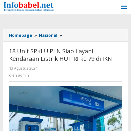
Lewati
ke
konten
Homepage
»
Nasional
»
18
Unit
SPKLU
18 Unit SPKLU PLN Siap Layani
PLN
Kendaraan Listrik HUT RI ke 79 di IKN
Siap
Layani
13 Agustus 2024
oleh
Kendaraan
admin
oleh
admin
Listrik
HUT
RI
ke
79
di
IKN