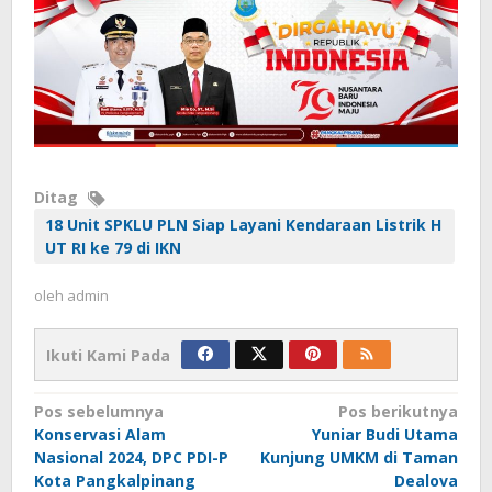
Ditag
18 Unit SPKLU PLN Siap Layani Kendaraan Listrik H
UT RI ke 79 di IKN
oleh
admin
Ikuti Kami Pada
Navigasi
Pos sebelumnya
Pos berikutnya
Konservasi Alam
Yuniar Budi Utama
pos
Nasional 2024, DPC PDI-P
Kunjung UMKM di Taman
Kota Pangkalpinang
Dealova