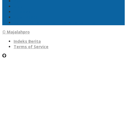
Sport
Mobil
1 Tewas
Gelar Reses
Pertumbuhan Ekonomi Bangka Belitung
© Majalahpro
Indeks Berita
Terms of Service