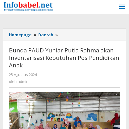
Lewati
ke
konten
Homepage
»
Daerah
»
Bunda
PAUD
Yuniar
Bunda PAUD Yuniar Putia Rahma akan
Putia
Inventarisasi Kebutuhan Pos Pendidikan
Rahma
Anak
akan
Inventarisasi
25 Agustus 2024
oleh
Kebutuhan
admin
oleh
admin
Pos
Pendidikan
Anak