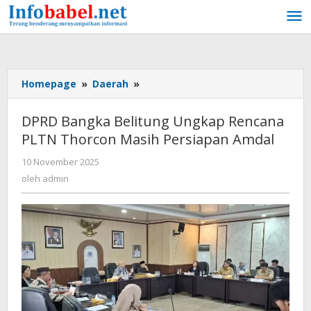
Lewati
ke
konten
Homepage
»
Daerah
»
DPRD
Bangka
Belitung
DPRD Bangka Belitung Ungkap Rencana
Ungkap
PLTN Thorcon Masih Persiapan Amdal
Rencana
PLTN
10 November 2025
oleh
Thorcon
admin
oleh
admin
Masih
Persiapan
Amdal