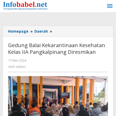
Lewati
ke
konten
Homepage
»
Daerah
»
Gedung
Balai
Kekarantinaan
Gedung Balai Kekarantinaan Kesehatan
Kesehatan
Kelas IIA Pangkalpinang Diresmikan
Kelas
IIA
17 Mei 2024
oleh
Pangkalpinang
admin
oleh
admin
Diresmikan