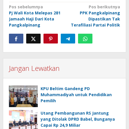
Navigasi
Pos sebelumnya
Pos berikutnya
Pj Wali Kota Melepas 281
PPK Pangkalpinang
pos
Jamaah Haji Dari Kota
Dipastikan Tak
Pangkalpinang
Terafiliasi Partai Politik
Jangan Lewatkan
KPU Beltim Gandeng PD
Muhammadiyah untuk Pendidikan
Pemilih
Utang Pembangunan RS Jantung
yang Ditolak DPRD Babel, Bunganya
Capai Rp 24,9 Miliar