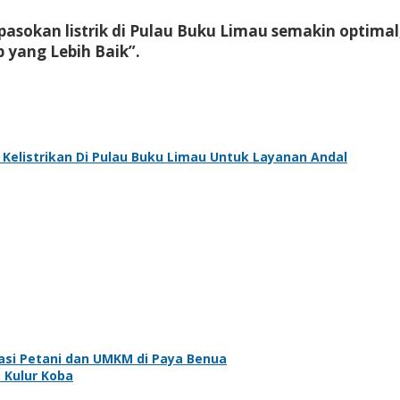
pasokan listrik di Pulau Buku Limau semakin optima
 yang Lebih Baik”.
 Kelistrikan Di Pulau Buku Limau Untuk Layanan Andal
asi Petani dan UMKM di Paya Benua
 Kulur Koba