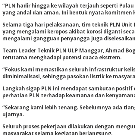
“PLN hadir hingga ke wilayah terjauh seperti Pul
yang andal dan aman. Ini bentuk nyata komitmen k
Selama tiga hari pelaksanaan, tim teknik PLN Uni
yang mengalami keropos akibat korosi diganti secar
mengalami gangguan penyangga juga diselesaikan, 
Team Leader Teknik PLN ULP Manggar, Ahmad Boga, 
terutama menghadapi potensi cuaca ekstrem.
“Fokus kami memastikan seluruh infrastruktur kel
diminimalisasi, sehingga pasokan listrik ke masyar
Langkah sigap PLN ini mendapat sambutan positif 
perhatian PLN terhadap keamanan dan kenyaman
“Sekarang kami lebih tenang. Sebelumnya ada tiang 
ujarnya.
Seluruh proses pekerjaan dilakukan dengan meng
masyarakat selama kegiatan berlangsung.