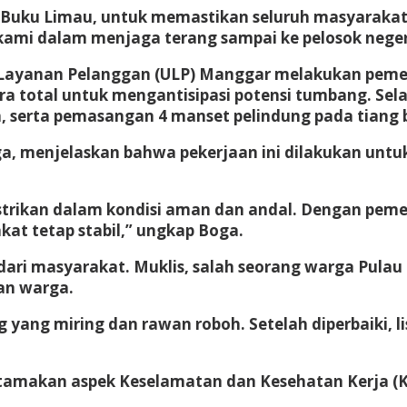
au Buku Limau, untuk memastikan seluruh masyaraka
ami dalam menjaga terang sampai ke pelosok negeri
t Layanan Pelanggan (ULP) Manggar melakukan pemeli
a total untuk mengantisipasi potensi tumbang. Selain
serta pemasangan 4 manset pelindung pada tiang be
menjelaskan bahwa pekerjaan ini dilakukan untuk me
istrikan dalam kondisi aman dan andal. Dengan peme
akat tetap stabil,” ungkap Boga.
dari masyarakat. Muklis, salah seorang warga Pula
an warga.
yang miring dan rawan roboh. Setelah diperbaiki, lis
utamakan aspek Keselamatan dan Kesehatan Kerja