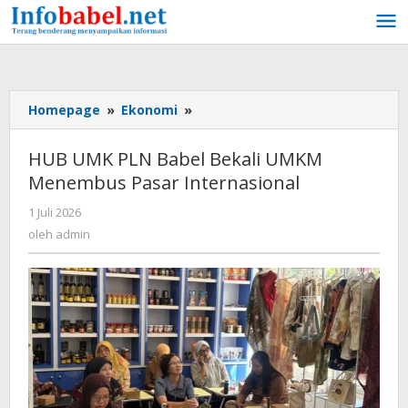
Lewati
ke
konten
Homepage
»
Ekonomi
»
HUB
UMK
PLN
HUB UMK PLN Babel Bekali UMKM
Babel
Menembus Pasar Internasional
Bekali
UMKM
1 Juli 2026
oleh
Menembus
admin
oleh
admin
Pasar
Internasional