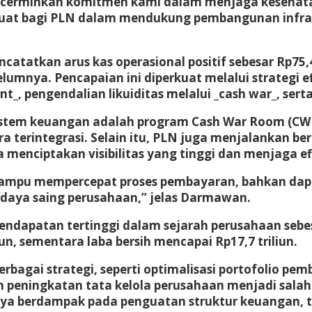
encerminkan komitmen kami dalam menjaga kesehat
i kuat bagi PLN dalam mendukung pembangunan infras
atatkan arus kas operasional positif sebesar Rp75,4
lumnya. Pencapaian ini diperkuat melalui strategi 
 pengendalian likuiditas melalui _cash war_, serta 
sistem keuangan adalah program Cash War Room (CWR
 terintegrasi. Selain itu, PLN juga menjalankan berba
menciptakan visibilitas yang tinggi dan menjaga efis
mpu mempercepat proses pembayaran, bahkan dapat
 daya saing perusahaan,” jelas Darmawan.
pendapatan tertinggi dalam sejarah perusahaan sebe
n, sementara laba bersih mencapai Rp17,7 triliun.
bagai strategi, seperti optimalisasi portofolio pem
n peningkatan tata kelola perusahaan menjadi salah 
hanya berdampak pada penguatan struktur keuangan, 