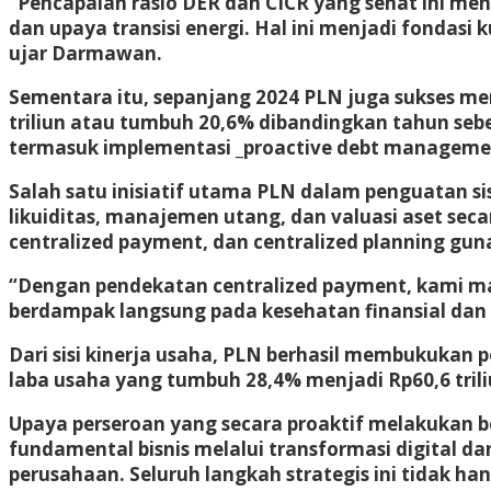
“Pencapaian rasio DER dan CICR yang sehat ini m
dan upaya transisi energi. Hal ini menjadi fondas
ujar Darmawan.
Sementara itu, sepanjang 2024 PLN juga sukses menc
triliun atau tumbuh 20,6% dibandingkan tahun sebe
termasuk implementasi _proactive debt management_,
Salah satu inisiatif utama PLN dalam penguatan 
likuiditas, manajemen utang, dan valuasi aset secara
centralized payment, dan centralized planning guna 
“Dengan pendekatan centralized payment, kami ma
berdampak langsung pada kesehatan finansial dan
Dari sisi kinerja usaha, PLN berhasil membukukan 
laba usaha yang tumbuh 28,4% menjadi Rp60,6 triliu
Upaya perseroan yang secara proaktif melakukan ber
fundamental bisnis melalui transformasi digital da
perusahaan. Seluruh langkah strategis ini tidak 