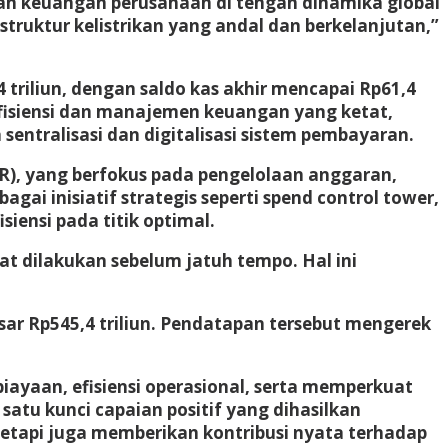
an keuangan perusahaan di tengah dinamika global
truktur kelistrikan yang andal dan berkelanjutan,”
 triliun, dengan saldo kas akhir mencapai Rp61,4
efisiensi dan manajemen keuangan yang ketat,
sentralisasi dan digitalisasi sistem pembayaran.
), yang berfokus pada pengelolaan anggaran,
gai inisiatif strategis seperti spend control tower,
iensi pada titik optimal.
 dilakukan sebelum jatuh tempo. Hal ini
sar Rp545,4 triliun. Pendatapan tersebut mengerek
biayaan, efisiensi operasional, serta memperkuat
satu kunci capaian positif yang dihasilkan
tetapi juga memberikan kontribusi nyata terhadap