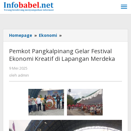
Lewati
ke
konten
Homepage
»
Ekonomi
»
Pemkot
Pangkalpinang
Gelar
Pemkot Pangkalpinang Gelar Festival
Festival
Ekonomi Kreatif di Lapangan Merdeka
Ekonomi
Kreatif
9 Mei 2025
oleh
di
admin
oleh
admin
Lapangan
Merdeka