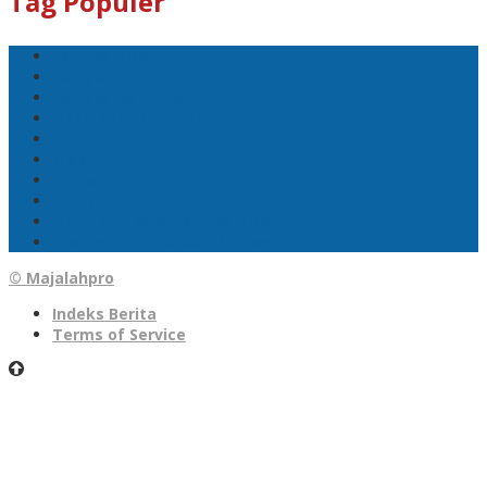
Tag Populer
Pangkalpinang
Bangka
Bangka Belitung
DPRD Pangkalpinang
Politik
Mobil
1 Tewas
Sport
DPC PDI-P Kota Pangkalpinang
Disaksikan Presiden Prabowo
© Majalahpro
Indeks Berita
Terms of Service