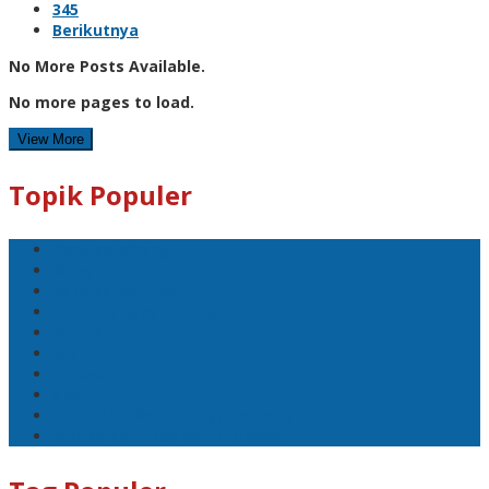
345
Berikutnya
No More Posts Available.
No more pages to load.
View More
Topik Populer
Pangkalpinang
Bangka
Bangka Belitung
DPRD Pangkalpinang
Politik
Mobil
1 Tewas
Sport
DPC PDI-P Kota Pangkalpinang
Disaksikan Presiden Prabowo