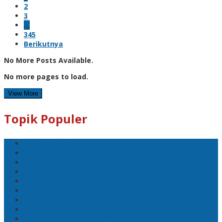
2
3
…
345
Berikutnya
No More Posts Available.
No more pages to load.
View More
Topik Populer
Pangkalpinang
Bangka
Bangka Belitung
DPRD Pangkalpinang
Politik
Mobil
1 Tewas
Sport
Pertumbuhan Ekonomi Bangka Belitung