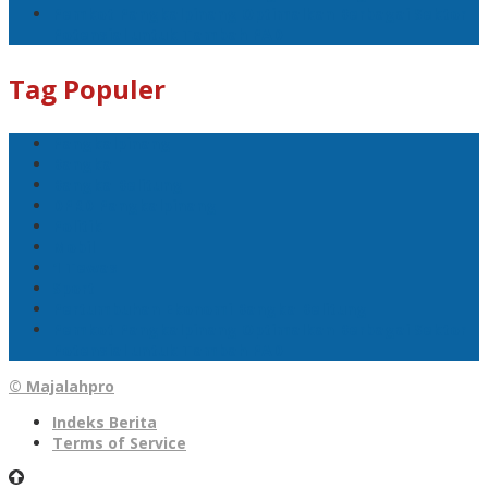
Pemkot Pangkalpinang Optimalkan Berbagai Sektor
Potensial untuk Tambah PAD
Tag Populer
Pangkalpinang
Bangka
Bangka Belitung
DPRD Pangkalpinang
Politik
Mobil
1 Tewas
Sport
Pertumbuhan Ekonomi Bangka Belitung
Pemkot Pangkalpinang Optimalkan Berbagai Sektor
Potensial untuk Tambah PAD
© Majalahpro
Indeks Berita
Terms of Service