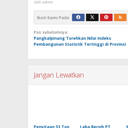
oleh
admin
Ikuti Kami Pada
Navigasi
Pos sebelumnya
Pangkalpinang Torehkan Nilai Indeks
pos
Pembangunan Statistik Tertinggi di Provinsi
Jangan Lewatkan
Penyitaan 53 Ton
Laba Bersih PT