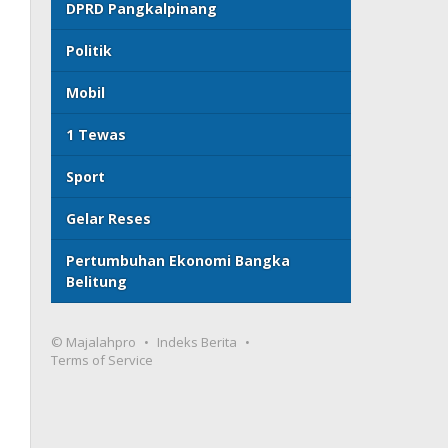
DPRD Pangkalpinang
Politik
Mobil
1 Tewas
Sport
Gelar Reses
Pertumbuhan Ekonomi Bangka
Belitung
© Majalahpro
Indeks Berita
Terms of Service