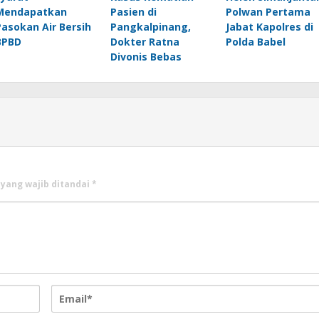
Mendapatkan
Pasien di
Polwan Pertama
Pasokan Air Bersih
Pangkalpinang,
Jabat Kapolres di
BPBD
Dokter Ratna
Polda Babel
Divonis Bebas
 yang wajib ditandai
*