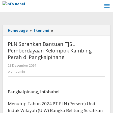
Lewati
ke
konten
Homepage
»
Ekonomi
»
PLN
Serahkan
Bantuan
PLN Serahkan Bantuan TJSL
TJSL
Pemberdayaan Kelompok Kambing
Pemberdayaan
Perah di Pangkalpinang
Kelompok
Kambing
28 Desember 2024
oleh
Perah
admin
oleh
admin
di
Pangkalpinang
Pangkalpinang, Infobabel
Menutup Tahun 2024 PT PLN (Persero) Unit
Induk Wilayah (UIW) Bangka Belitung Serahkan