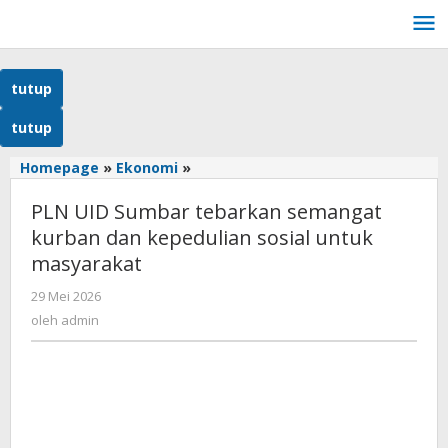
Lewati
ke
konten
tutup
tutup
Homepage
»
Ekonomi
»
PLN
UID
PLN UID Sumbar tebarkan semangat
Sumbar
tebarkan
kurban dan kepedulian sosial untuk
semangat
masyarakat
kurban
dan
29 Mei 2026
oleh
kepedulian
admin
oleh
admin
sosial
untuk
masyarakat