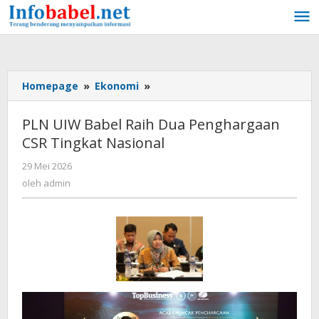
Lewati
ke
konten
Homepage
»
Ekonomi
»
PLN
UIW
Babel
PLN UIW Babel Raih Dua Penghargaan
Raih
CSR Tingkat Nasional
Dua
Penghargaan
29 Mei 2026
oleh
CSR
admin
oleh
admin
Tingkat
Nasional