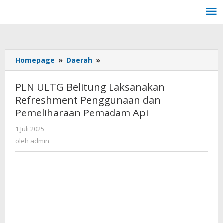
Lewati
ke
konten
Homepage
»
Daerah
»
PLN
ULTG
Belitung
PLN ULTG Belitung Laksanakan
Laksanakan
Refreshment Penggunaan dan
Refreshment
Pemeliharaan Pemadam Api
Penggunaan
dan
1 Juli 2025
oleh
Pemeliharaan
admin
oleh
admin
Pemadam
Api