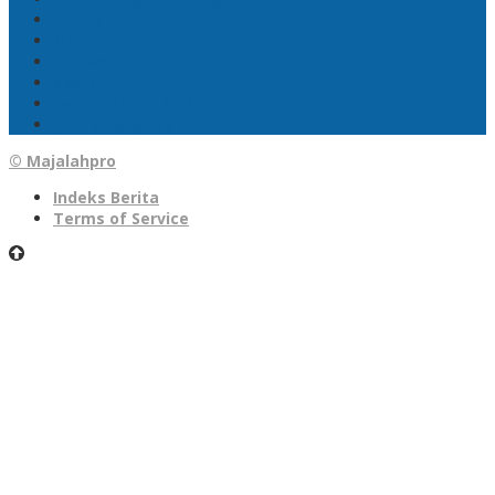
Politik
Mobil
1 Tewas
Sport
Evakuasi Tim SAR
Jalin Sinergitas
© Majalahpro
Indeks Berita
Terms of Service