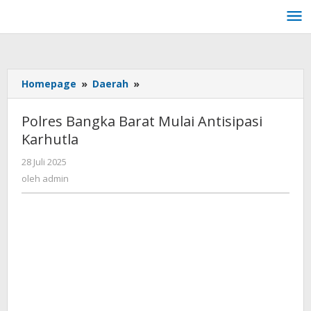
Lewati
ke
konten
Homepage
»
Daerah
»
Polres
Bangka
Barat
Polres Bangka Barat Mulai Antisipasi
Mulai
Karhutla
Antisipasi
Karhutla
28 Juli 2025
oleh
admin
oleh
admin