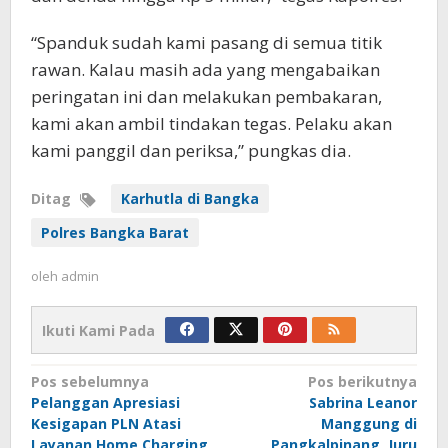
“Spanduk sudah kami pasang di semua titik
rawan. Kalau masih ada yang mengabaikan
peringatan ini dan melakukan pembakaran,
kami akan ambil tindakan tegas. Pelaku akan
kami panggil dan periksa,” pungkas dia.
Ditag
Karhutla di Bangka
Polres Bangka Barat
oleh
admin
Ikuti Kami Pada
Navigasi
Pos sebelumnya
Pos berikutnya
Pelanggan Apresiasi
Sabrina Leanor
pos
Kesigapan PLN Atasi
Manggung di
Layanan Home Charging,
Pangkalpinang, Juru