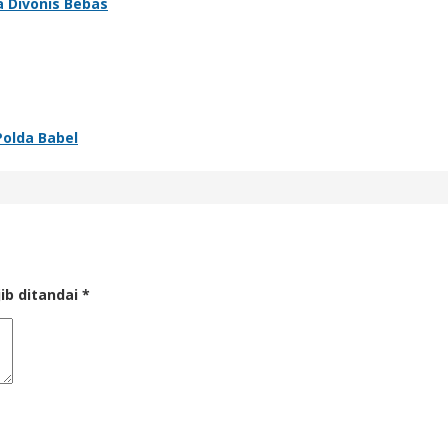
a Divonis Bebas
Polda Babel
ib ditandai
*