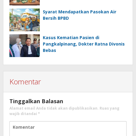
Syarat Mendapatkan Pasokan Air
Bersih BPBD
Kasus Kematian Pasien di
Pangkalpinang, Dokter Ratna Divonis
Bebas
Komentar
Tinggalkan Balasan
Alamat email Anda tidak akan dipublikasikan.
Ruas yang
wajib ditandai
*