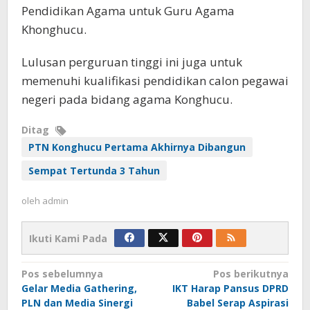
Pendidikan Agama untuk Guru Agama
Khonghucu.
Lulusan perguruan tinggi ini juga untuk
memenuhi kualifikasi pendidikan calon pegawai
negeri pada bidang agama Konghucu.
Ditag
PTN Konghucu Pertama Akhirnya Dibangun
Sempat Tertunda 3 Tahun
oleh
admin
Ikuti Kami Pada
Navigasi
Pos sebelumnya
Pos berikutnya
Gelar Media Gathering,
IKT Harap Pansus DPRD
pos
PLN dan Media Sinergi
Babel Serap Aspirasi