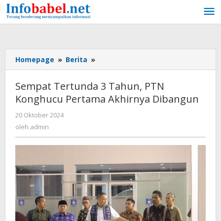
Lewati
ke
konten
Homepage
»
Berita
»
Sempat
Tertunda
3
Sempat Tertunda 3 Tahun, PTN
Tahun,
Konghucu Pertama Akhirnya Dibangun
PTN
Konghucu
20 Oktober 2024
oleh
Pertama
admin
oleh
admin
Akhirnya
Dibangun