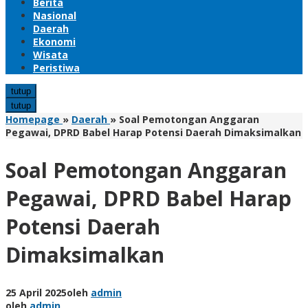
Berita
Nasional
Daerah
Ekonomi
Wisata
Peristiwa
tutup
tutup
Homepage
»
Daerah
»
Soal Pemotongan Anggaran
Pegawai, DPRD Babel Harap Potensi Daerah Dimaksimalkan
Soal Pemotongan Anggaran
Pegawai, DPRD Babel Harap
Potensi Daerah
Dimaksimalkan
25 April 2025
oleh
admin
oleh
admin