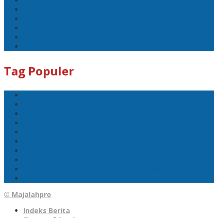
Politik
Mobil
1 Tewas
Sport
DPRD Babel Sahkan Tatib Anggota Dewan
Gerakan Bangkit Pendapatan Asli Daerah
Tag Populer
Pangkalpinang
Bangka Belitung
Bangka
DPRD Pangkalpinang
Politik
Mobil
1 Tewas
Sport
DPRD Babel Sahkan Tatib Anggota Dewan
Gerakan Bangkit Pendapatan Asli Daerah
© Majalahpro
Indeks Berita