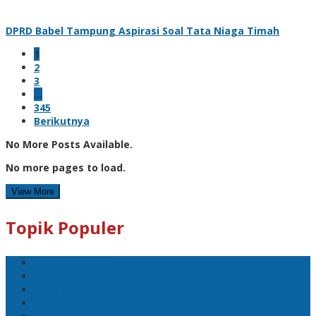
DPRD Babel Tampung Aspirasi Soal Tata Niaga Timah
1
2
3
…
345
Berikutnya
No More Posts Available.
No more pages to load.
View More
Topik Populer
Pangkalpinang
Bangka Belitung
Bangka
DPRD Pangkalpinang