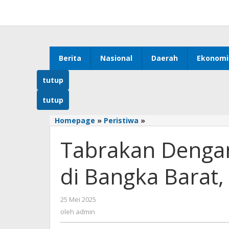
Lewati
ke
konten
Berita
Nasional
Daerah
Ekonomi
tutup
tutup
Homepage
»
Peristiwa
»
Tabrakan
Dengan
Tabrakan Denga
Pikap
Remaja
Tewas
di Bangka Barat, 
di
Bangka
Barat,
25 Mei 2025
oleh
Polisi
admin
oleh
admin
Ikut
Melayat