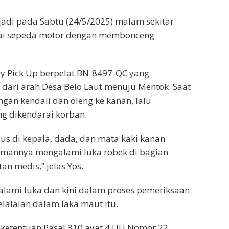
rjadi pada Sabtu (24/5/2025) malam sekitar
arai sepeda motor dengan membonceng
rry Pick Up berpelat BN-8497-QC yang
u dari arah Desa Belo Laut menuju Mentok. Saat
ngan kendali dan oleng ke kanan, lalu
g dikendarai korban.
ius di kepala, dada, dan mata kaki kanan
emannya mengalami luka robek di bagian
n medis,” jelas Yos.
lami luka dan kini dalam proses pemeriksaan
lalaian dalam laka maut itu.
 ketentuan Pasal 310 ayat 4 UU Nomor 22