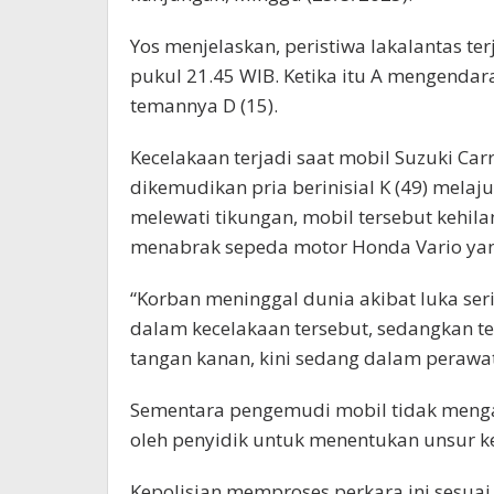
Yos menjelaskan, peristiwa lakalantas te
pukul 21.45 WIB. Ketika itu A mengend
temannya D (15).
Kecelakaan terjadi saat mobil Suzuki Ca
dikemudikan pria berinisial K (49) melaj
melewati tikungan, mobil tersebut kehila
menabrak sepeda motor Honda Vario yan
“Korban meninggal dunia akibat luka ser
dalam kecelakaan tersebut, sedangkan t
tangan kanan, kini sedang dalam perawata
Sementara pengemudi mobil tidak menga
oleh penyidik untuk menentukan unsur ke
Kepolisian memproses perkara ini sesuai