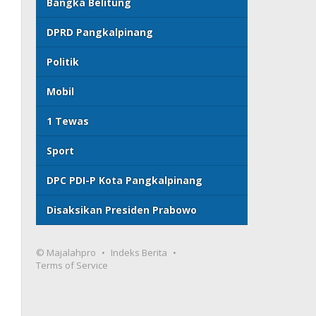
Bangka Belitung
DPRD Pangkalpinang
Politik
Mobil
1 Tewas
Sport
DPC PDI-P Kota Pangkalpinang
Disaksikan Presiden Prabowo
© Majalahpro
Indeks Berita
Terms of Service