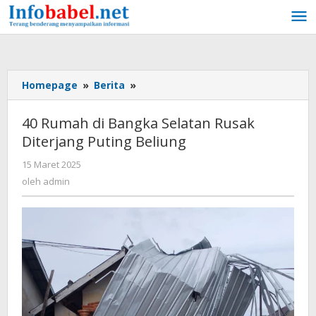
Lewati
ke
konten
Homepage
»
Berita
»
40
Rumah
di
40 Rumah di Bangka Selatan Rusak
Bangka
Diterjang Puting Beliung
Selatan
Rusak
15 Maret 2025
oleh
Diterjang
admin
oleh
admin
Puting
Beliung