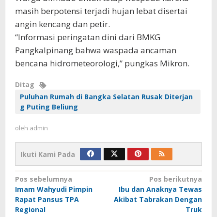
masih berpotensi terjadi hujan lebat disertai
angin kencang dan petir.
“Informasi peringatan dini dari BMKG
Pangkalpinang bahwa waspada ancaman
bencana hidrometeorologi,” pungkas Mikron.
Ditag
Puluhan Rumah di Bangka Selatan Rusak Diterjan
g Puting Beliung
oleh
admin
Ikuti Kami Pada
Navigasi
Pos sebelumnya
Pos berikutnya
Imam Wahyudi Pimpin
Ibu dan Anaknya Tewas
pos
Rapat Pansus TPA
Akibat Tabrakan Dengan
Regional
Truk