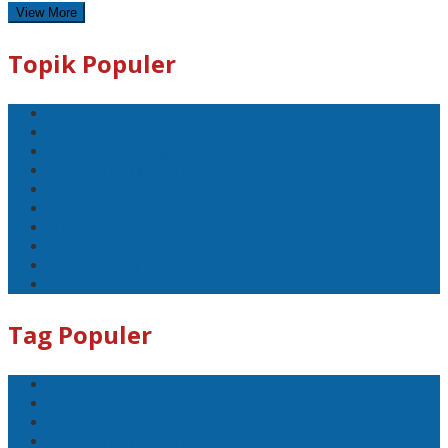
View More
Topik Populer
Pangkalpinang
Bangka
Bangka Belitung
DPRD Pangkalpinang
Politik
Sport
Mobil
1 Tewas
Ini Kata Polisi
Peringati Hari Kartini
Tag Populer
Pangkalpinang
Bangka
Bangka Belitung
DPRD Pangkalpinang