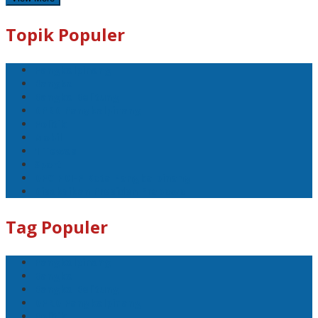
Topik Populer
Pangkalpinang
Bangka
Bangka Belitung
DPRD Pangkalpinang
Politik
Mobil
1 Tewas
Sport
DPC PDI-P Kota Pangkalpinang
Disaksikan Presiden Prabowo
Tag Populer
Pangkalpinang
Bangka
Bangka Belitung
DPRD Pangkalpinang
Politik