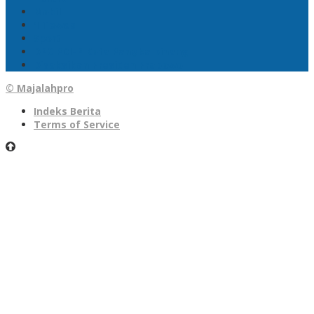
Mobil
1 Tewas
Sport
DPC PDI-P Kota Pangkalpinang
Disaksikan Presiden Prabowo
© Majalahpro
Indeks Berita
Terms of Service