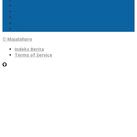
1 Tewas
Sport
Mobil
Gerakan Bangkit Pendapatan Asli Daerah
Pelaku Ditangkap
© Majalahpro
Indeks Berita
Terms of Service