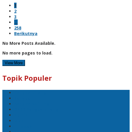
1
2
3
…
258
Berikutnya
No More Posts Available.
No more pages to load.
View More
Topik Populer
Pangkalpinang
Bangka
Bangka Belitung
DPRD Pangkalpinang
Politik
Mobil
1 Tewas
Sport