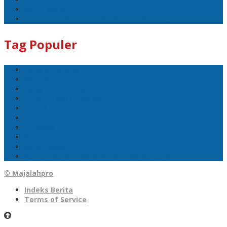
Gelar Reses
Pertumbuhan Ekonomi Bangka Belitung
Tag Populer
Pangkalpinang
Bangka
Bangka Belitung
DPRD Pangkalpinang
Politik
Mobil
1 Tewas
Sport
Gelar Reses
Pertumbuhan Ekonomi Bangka Belitung
© Majalahpro
Indeks Berita
Terms of Service