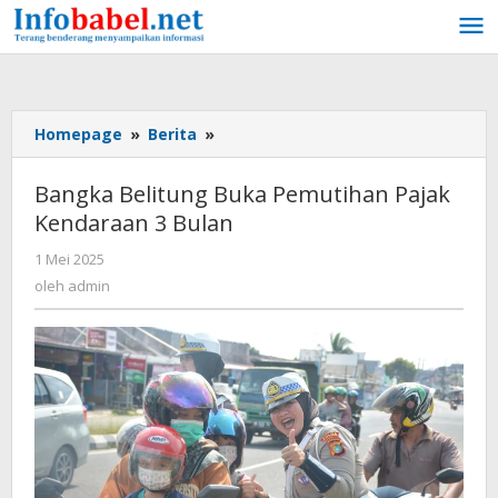
Lewati
ke
konten
Homepage
»
Berita
»
Bangka
Belitung
Buka
Bangka Belitung Buka Pemutihan Pajak
Pemutihan
Kendaraan 3 Bulan
Pajak
Kendaraan
1 Mei 2025
oleh
3
admin
oleh
admin
Bulan