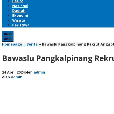
Berita
Nasional
Daerah
Ekonomi
Wisata
Peristiwa
tutup
tutup
Homepage
»
Berita
»
Bawaslu Pangkalpinang Rekrut Anggota
Bawaslu Pangkalpinang Rekru
24 April 2024
oleh
admin
oleh
admin