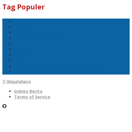
Tag Populer
Pangkalpinang
Bangka
Bangka Belitung
DPRD Pangkalpinang
Politik
Mobil
1 Tewas
Sport
Gerakan Bangkit Pendapatan Asli Daerah
Pelaku Ditangkap
© Majalahpro
Indeks Berita
Terms of Service