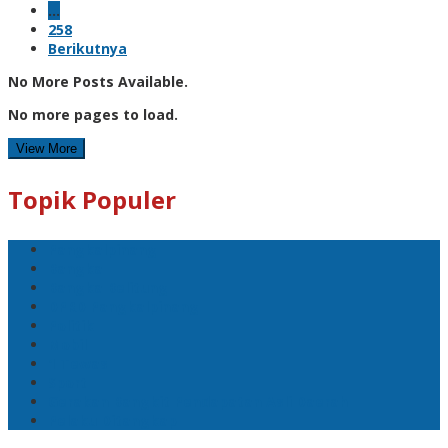
…
258
Berikutnya
No More Posts Available.
No more pages to load.
View More
Topik Populer
Pangkalpinang
Bangka
Bangka Belitung
DPRD Pangkalpinang
Politik
Mobil
1 Tewas
Sport
Gerakan Bangkit Pendapatan Asli Daerah
Pelaku Ditangkap