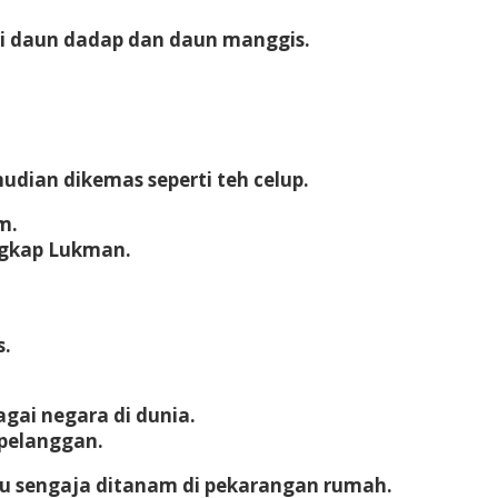
ri daun dadap dan daun manggis.
dian dikemas seperti teh celup.
m.
ngkap Lukman.
s.
gai negara di dunia.
 pelanggan.
au sengaja ditanam di pekarangan rumah.