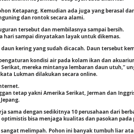
ohon Ketapang. Kemudian ada juga yang berasal da
guning dan rontok secara alami.
uran tersebut dan membilasnya sampai bersih.
a hari sampai dinyatakan layak untuk dikemas.
daun kering yang sudah dicacah. Daun tersebut kemu
engaturan kondisi air pada kolam ikan dan akuariu
a Serikat, mereka mintanya lembaran daun utuh,” u
 kata Lukman dilakukan secara online.
nternet.
ggan tetap yakni Amerika Serikat, Jerman dan Inggri
 Jepang.
rja sama dengan sedikitnya 10 perusahaan dari berba
n optimistis bisa menjaga kualitas dan pasokan pada
 sangat melimpah. Pohon ini banyak tumbuh liar at