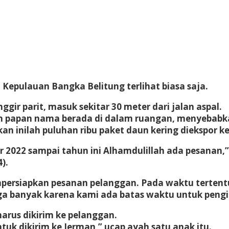
, Kepulauan Bangka Belitung terlihat biasa saja.
ggir parit, masuk sekitar 30 meter dari jalan aspal.
 papan nama berada di dalam ruangan, menyebabkan r
 inilah puluhan ribu paket daun kering diekspor ke
r 2022 sampai tahun ini Alhamdulillah ada pesanan,
).
persiapkan pesanan pelanggan. Pada waktu tertentu
uga banyak karena kami ada batas waktu untuk peng
arus dikirim ke pelanggan.
tuk dikirim ke Jerman,” ucap ayah satu anak itu.