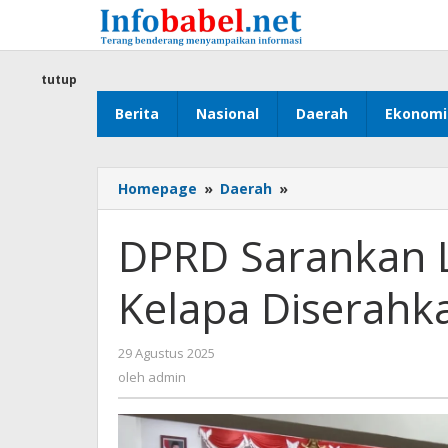
Lewati
ke
konten
tutup
Berita
Nasional
Daerah
Ekonomi
Homepage
»
Daerah
»
DPRD
Sarankan
Lahan
DPRD Sarankan 
Landbouw
di
Kelapa Diserahk
Kelapa
Diserahkan
Pada
29 Agustus 2025
oleh
Masyarakat
admin
oleh
admin