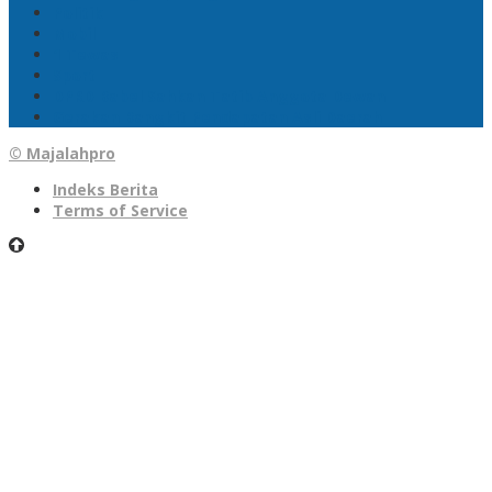
Politik
Mobil
1 Tewas
Sport
DPRD Babel Sahkan Tatib Anggota Dewan
Gerakan Bangkit Pendapatan Asli Daerah
© Majalahpro
Indeks Berita
Terms of Service