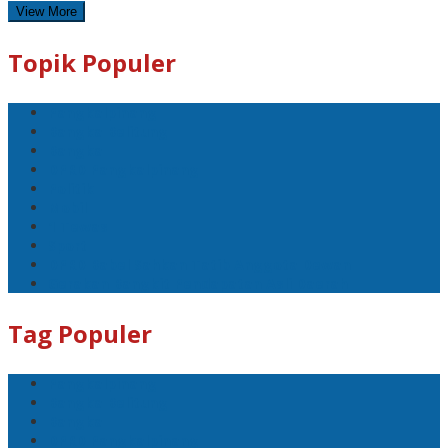
View More
Topik Populer
Pangkalpinang
Bangka Belitung
Bangka
DPRD Pangkalpinang
Politik
Mobil
1 Tewas
Sport
DPRD Babel Sahkan Tatib Anggota Dewan
Gerakan Bangkit Pendapatan Asli Daerah
Tag Populer
Pangkalpinang
Bangka Belitung
Bangka
DPRD Pangkalpinang