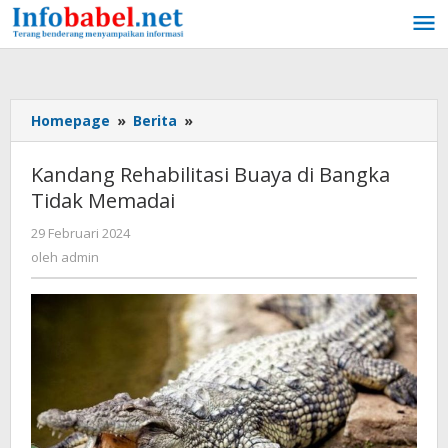
Lewati
ke
konten
Homepage
»
Berita
»
Kandang
Rehabilitasi
Buaya
Kandang Rehabilitasi Buaya di Bangka
di
Tidak Memadai
Bangka
Tidak
29 Februari 2024
oleh
Memadai
admin
oleh
admin