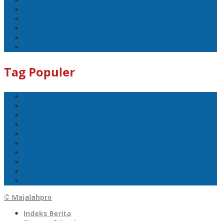
DPRD Pangkalpinang
1 Tewas
Sport
Mobil
Gerakan Bangkit Pendapatan Asli Daerah
Pelaku Ditangkap
Tag Populer
Pangkalpinang
Bangka
Bangka Belitung
Politik
DPRD Pangkalpinang
1 Tewas
Sport
Mobil
Gerakan Bangkit Pendapatan Asli Daerah
Pelaku Ditangkap
© Majalahpro
Indeks Berita