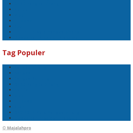
DPRD Pangkalpinang
Politik
Mobil
1 Tewas
Sport
DPC PDI-P Kota Pangkalpinang
Disaksikan Presiden Prabowo
Tag Populer
Pangkalpinang
Bangka
Bangka Belitung
DPRD Pangkalpinang
Politik
Mobil
1 Tewas
Sport
DPC PDI-P Kota Pangkalpinang
Disaksikan Presiden Prabowo
© Majalahpro