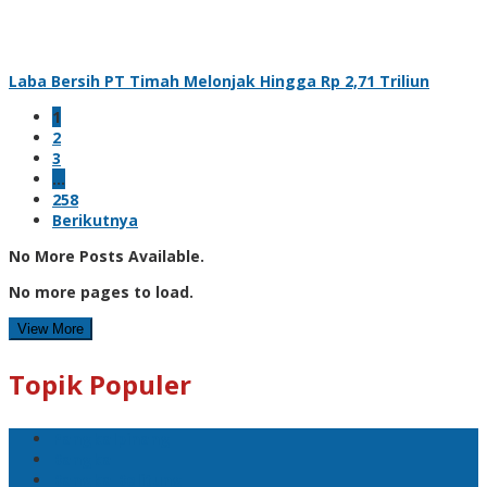
Laba Bersih PT Timah Melonjak Hingga Rp 2,71 Triliun
1
2
3
…
258
Berikutnya
No More Posts Available.
No more pages to load.
View More
Topik Populer
Pangkalpinang
Bangka
Bangka Belitung