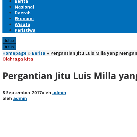
Berita
Nasional
Daerah
Ekonomi
Wisata
Peristiwa
tutup
tutup
Homepage
»
Berita
»
Pergantian Jitu Luis Milla yang Mengan
Olahraga kita
Pergantian Jitu Luis Milla ya
8 September 2017
oleh
admin
oleh
admin