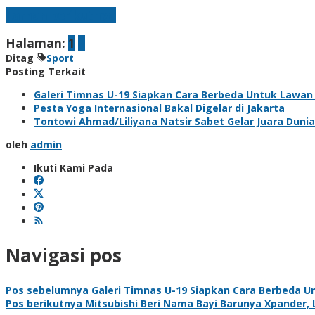
Laman berikutnya
Halaman:
1
2
Ditag
Sport
Posting Terkait
Galeri Timnas U-19 Siapkan Cara Berbeda Untuk Lawan
Pesta Yoga Internasional Bakal Digelar di Jakarta
Tontowi Ahmad/Liliyana Natsir Sabet Gelar Juara Duni
oleh
admin
Ikuti Kami Pada
Navigasi pos
Pos sebelumnya
Galeri Timnas U-19 Siapkan Cara Berbeda 
Pos berikutnya
Mitsubishi Beri Nama Bayi Barunya Xpander,