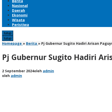
Berita
Nasional
Daerah
Ekonomi
Wisata
Peristiwa
tutup
tutup
Homepage
»
Berita
»
Pj Gubernur Sugito Hadiri Arisan Pagu
Pj Gubernur Sugito Hadiri A
2 September 2024
oleh
admin
oleh
admin