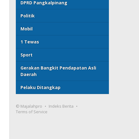
DPRD Pangkalpinang
Politik
Mobil
1 Tewas
Sport
Gerakan Bangkit Pendapatan Asli
Daerah
Pelaku Ditangkap
© Majalahpro
Indeks Berita
Terms of Service