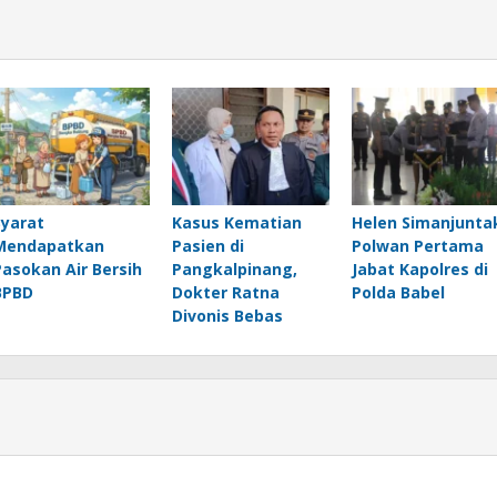
Syarat
Kasus Kematian
Helen Simanjunta
Mendapatkan
Pasien di
Polwan Pertama
Pasokan Air Bersih
Pangkalpinang,
Jabat Kapolres di
BPBD
Dokter Ratna
Polda Babel
Divonis Bebas