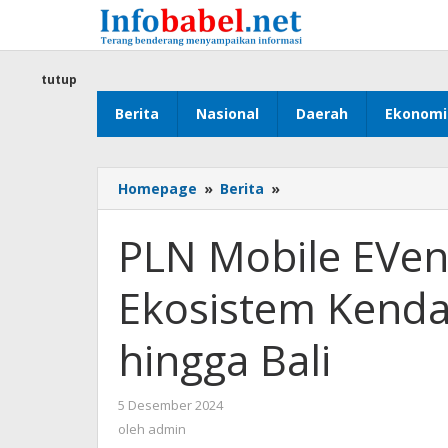
Lewati
ke
konten
tutup
Berita
Nasional
Daerah
Ekonomi
Homepage
»
Berita
»
PLN
Mobile
EVenture
PLN Mobile EVe
2024,
Kampanye
Ekosistem Kendar
Ekosistem
Kendaraan
Listrik
hingga Bali
dari
Jakarta
hingga
5 Desember 2024
oleh
Bali
admin
oleh
admin