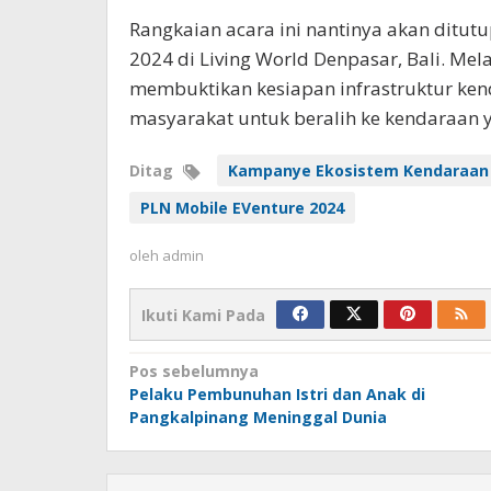
Rangkaian acara ini nantinya akan ditu
2024 di Living World Denpasar, Bali. Mel
membuktikan kesiapan infrastruktur kenda
masyarakat untuk beralih ke kendaraan 
Ditag
Kampanye Ekosistem Kendaraan Li
PLN Mobile EVenture 2024
oleh
admin
Ikuti Kami Pada
Navigasi
Pos sebelumnya
Pelaku Pembunuhan Istri dan Anak di
pos
Pangkalpinang Meninggal Dunia