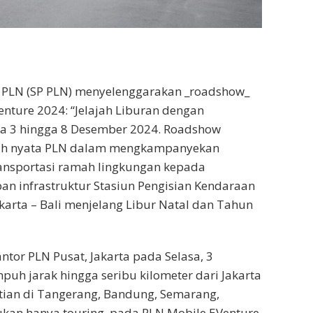
ja PLN (SP PLN) menyelenggarakan _roadshow_
enture 2024: “Jelajah Liburan dengan
da 3 hingga 8 Desember 2024. Roadshow
ngkah nyata PLN dalam mengkampanyekan
ransportasi ramah lingkungan kepada
an infrastruktur Stasiun Pengisian Kendaraan
akarta – Bali menjelang Libur Natal dan Tahun
antor PLN Pusat, Jakarta pada Selasa, 3
h jarak hingga seribu kilometer dari Jakarta
tian di Tangerang, Bandung, Semarang,
kan hanya touring, pada PLN Mobile EVenture