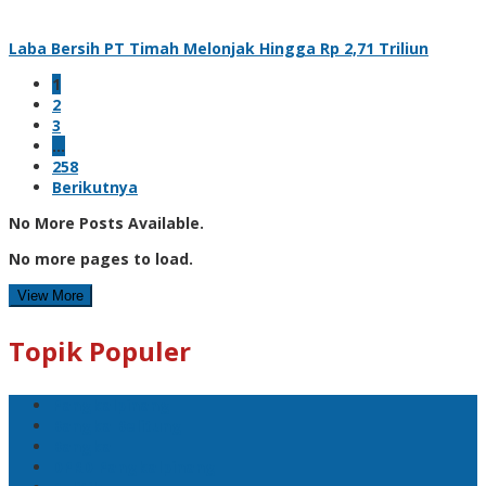
Laba Bersih PT Timah Melonjak Hingga Rp 2,71 Triliun
1
2
3
…
258
Berikutnya
No More Posts Available.
No more pages to load.
View More
Topik Populer
Pangkalpinang
Bangka Belitung
Bangka
DPRD Pangkalpinang