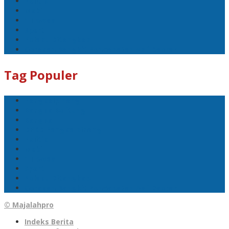
Politik
Mobil
1 Tewas
Sport
Pelaku Ditangkap
Gerakan Bangkit Pendapatan Asli Daerah
Tag Populer
Pangkalpinang
Bangka Belitung
Bangka
DPRD Pangkalpinang
Politik
Mobil
1 Tewas
Sport
Pelaku Ditangkap
Gerakan Bangkit Pendapatan Asli Daerah
© Majalahpro
Indeks Berita