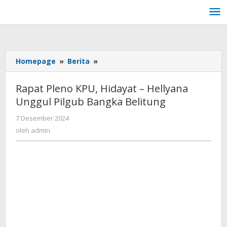
Lewati
ke
konten
Homepage
»
Berita
»
Rapat
Pleno
KPU,
Rapat Pleno KPU, Hidayat – Hellyana
Hidayat
Unggul Pilgub Bangka Belitung
-
Hellyana
7 Desember 2024
oleh
Unggul
admin
oleh
admin
Pilgub
Bangka
Belitung