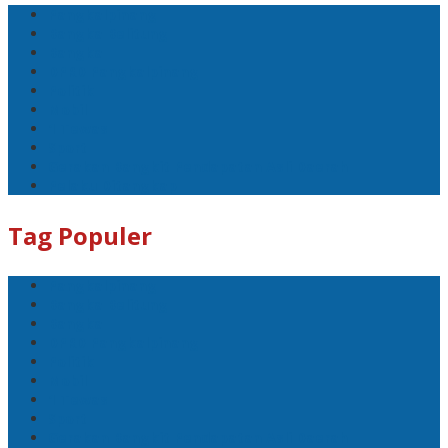
Pangkalpinang
Bangka Belitung
Bangka
DPRD Pangkalpinang
Politik
Mobil
1 Tewas
Sport
Gerakan Bangkit Pendapatan Asli Daerah
Pelaku Ditangkap
Tag Populer
Pangkalpinang
Bangka Belitung
Bangka
DPRD Pangkalpinang
Politik
Mobil
1 Tewas
Sport
Gerakan Bangkit Pendapatan Asli Daerah