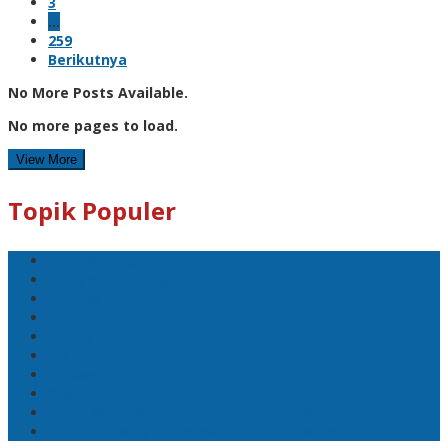
3
…
259
Berikutnya
No More Posts Available.
No more pages to load.
View More
Topik Populer
Pangkalpinang
Bangka Belitung
Bangka
DPRD Pangkalpinang
Politik
Mobil
1 Tewas
Sport
DPRD Babel Sahkan Tatib Anggota Dewan
Gerakan Bangkit Pendapatan Asli Daerah