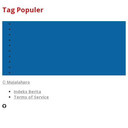
Tag Populer
Pangkalpinang
Bangka Belitung
Bangka
DPRD Pangkalpinang
Politik
Mobil
1 Tewas
Sport
DPRD Babel Sahkan Tatib Anggota Dewan
Gerakan Bangkit Pendapatan Asli Daerah
© Majalahpro
Indeks Berita
Terms of Service